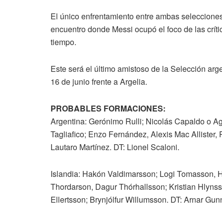
El único enfrentamiento entre ambas selecciones
encuentro donde Messi ocupó el foco de las crít
tiempo.
Este será el último amistoso de la Selección arg
16 de junio frente a Argelia.
PROBABLES FORMACIONES:
Argentina: Gerónimo Rulli; Nicolás Capaldo o Ag
Tagliafico; Enzo Fernández, Alexis Mac Allister,
Lautaro Martínez. DT: Lionel Scaloni.
Islandia: Hakón Valdimarsson; Logi Tomasson, 
Thordarson, Dagur Thórhallsson; Kristian Hlynss
Ellertsson; Brynjólfur Willumsson. DT: Arnar Gu