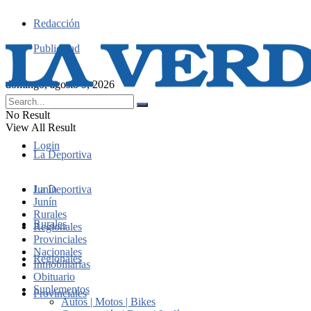
Redacción
Publicidad
domingo, agosto 9, 2026
No Result
View All Result
Login
La Deportiva
Junín
La Deportiva
Junín
Rurales
Rurales
Regionales
Provinciales
Nacionales
Regionales
Inmobiliarias
Obituario
Suplementos
Provinciales
Autos | Motos | Bikes