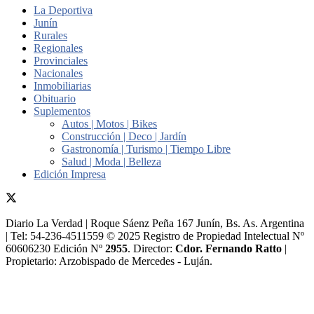
La Deportiva
Junín
Rurales
Regionales
Provinciales
Nacionales
Inmobiliarias
Obituario
Suplementos
Autos | Motos | Bikes
Construcción | Deco | Jardín
Gastronomía | Turismo | Tiempo Libre
Salud | Moda | Belleza
Edición Impresa
Diario La Verdad | Roque Sáenz Peña 167 Junín, Bs. As. Argentina
| Tel: 54-236-4511559 © 2025 Registro de Propiedad Intelectual Nº
60606230 Edición Nº
2955
. Director:​
Cdor. Fernando Ratto
|
Propietario:​ Arzobispado de Mercedes - Luján.