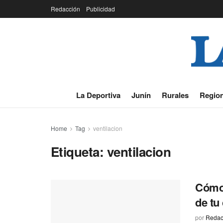
Redacción
Publicidad
La Deportiva
Junín
Rurales
Region
Home
Tag
ventilacion
Etiqueta:
ventilacion
Cómo 
de tu
por
Redac