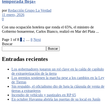
temporada floja»
por
Redacción Grupo La Verdad
11 enero, 2026
0
Con una ocupación hotelera que ronda el 65%, el ministro de
Gobierno bonaerense, Carlos Bianco, realizó en Mar del Plata ...
Page 1 of 8
1
2
…
8
Next
Buscar
Buscar
Entradas recientes
Los gobernadores jugaron un rol clave en la caída de capítulo
de extranjerización de la tierra
Los gremios sostienen la marcha pese a los cambios en la Ley
de Tierras
Sin respaldo, el oficialismo dio de baja la cláusula de venta de
tierras a extranjeros
Incendio de vehículo y pastizales en RP 65
En octubre Havanna abriría las puertas de su local en Junín