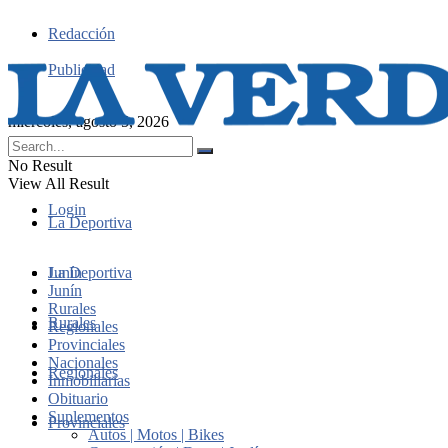
Redacción
Publicidad
miércoles, agosto 5, 2026
No Result
View All Result
Login
La Deportiva
Junín
La Deportiva
Junín
Rurales
Rurales
Regionales
Provinciales
Nacionales
Regionales
Inmobiliarias
Obituario
Suplementos
Provinciales
Autos | Motos | Bikes