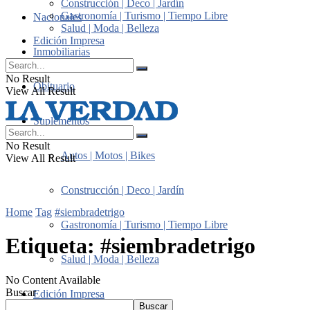
Construcción | Deco | Jardín
Gastronomía | Turismo | Tiempo Libre
Nacionales
Salud | Moda | Belleza
Edición Impresa
Inmobiliarias
No Result
Obituario
View All Result
Suplementos
No Result
Autos | Motos | Bikes
View All Result
Construcción | Deco | Jardín
Home
Tag
#siembradetrigo
Gastronomía | Turismo | Tiempo Libre
Etiqueta:
#siembradetrigo
Salud | Moda | Belleza
No Content Available
Buscar
Edición Impresa
Buscar