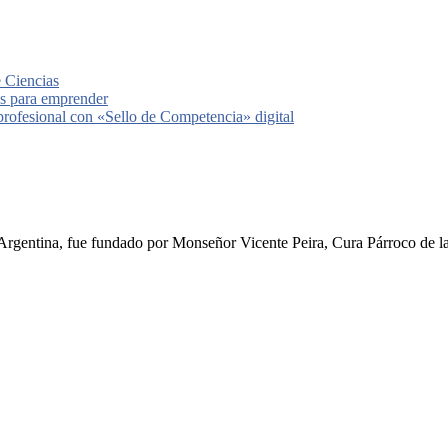
e Ciencias
les para emprender
 profesional con «Sello de Competencia» digital
rgentina, fue fundado por Monseñor Vicente Peira, Cura Párroco de la I