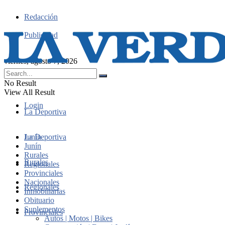
Redacción
Publicidad
viernes, agosto 7, 2026
No Result
View All Result
Login
La Deportiva
Junín
La Deportiva
Junín
Rurales
Rurales
Regionales
Provinciales
Nacionales
Regionales
Inmobiliarias
Obituario
Suplementos
Provinciales
Autos | Motos | Bikes