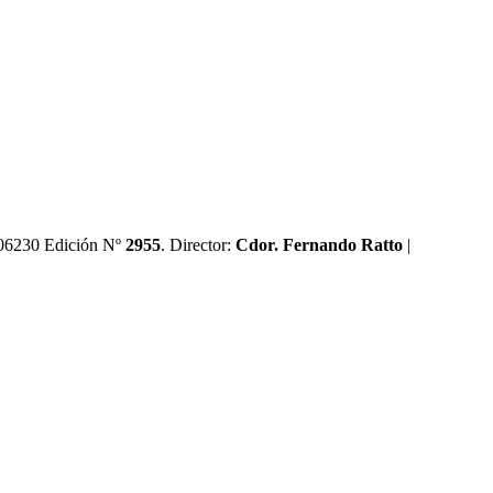
0606230 Edición Nº
2955
. Director:​
Cdor. Fernando Ratto
|