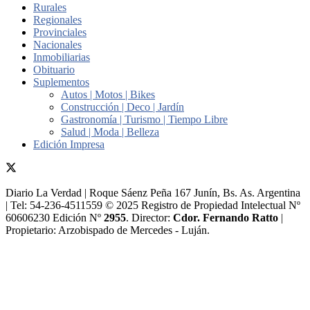
Rurales
Regionales
Provinciales
Nacionales
Inmobiliarias
Obituario
Suplementos
Autos | Motos | Bikes
Construcción | Deco | Jardín
Gastronomía | Turismo | Tiempo Libre
Salud | Moda | Belleza
Edición Impresa
Diario La Verdad | Roque Sáenz Peña 167 Junín, Bs. As. Argentina
| Tel: 54-236-4511559 © 2025 Registro de Propiedad Intelectual Nº
60606230 Edición Nº
2955
. Director:​
Cdor. Fernando Ratto
|
Propietario:​ Arzobispado de Mercedes - Luján.