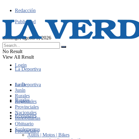
Redacción
Publicidad
domingo, agosto 9, 2026
No Result
View All Result
Login
La Deportiva
Junín
La Deportiva
Junín
Rurales
Rurales
Regionales
Provinciales
Nacionales
Regionales
Inmobiliarias
Obituario
Suplementos
Provinciales
Autos | Motos | Bikes