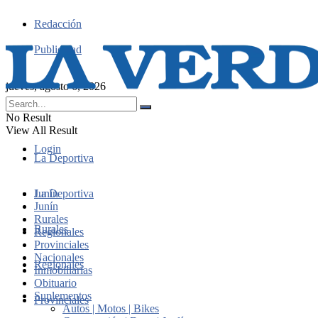
Redacción
Publicidad
jueves, agosto 6, 2026
No Result
View All Result
Login
La Deportiva
Junín
La Deportiva
Junín
Rurales
Rurales
Regionales
Provinciales
Nacionales
Regionales
Inmobiliarias
Obituario
Suplementos
Provinciales
Autos | Motos | Bikes