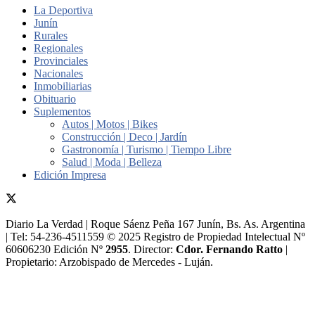
La Deportiva
Junín
Rurales
Regionales
Provinciales
Nacionales
Inmobiliarias
Obituario
Suplementos
Autos | Motos | Bikes
Construcción | Deco | Jardín
Gastronomía | Turismo | Tiempo Libre
Salud | Moda | Belleza
Edición Impresa
Diario La Verdad | Roque Sáenz Peña 167 Junín, Bs. As. Argentina
| Tel: 54-236-4511559 © 2025 Registro de Propiedad Intelectual Nº
60606230 Edición Nº
2955
. Director:​
Cdor. Fernando Ratto
|
Propietario:​ Arzobispado de Mercedes - Luján.