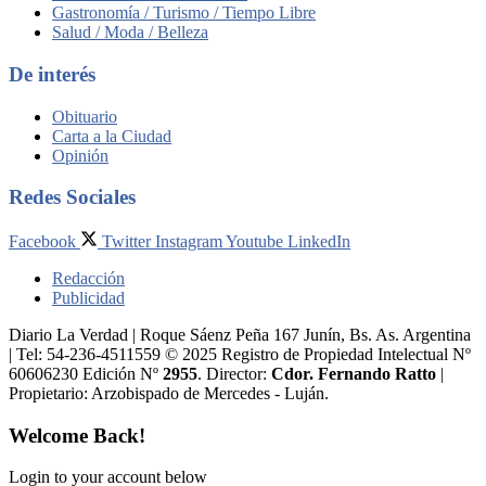
Gastronomía / Turismo / Tiempo Libre
Salud / Moda / Belleza
De interés
Obituario
Carta a la Ciudad
Opinión
Redes Sociales
Facebook
Twitter
Instagram
Youtube
LinkedIn
Redacción
Publicidad
Diario La Verdad | Roque Sáenz Peña 167 Junín, Bs. As. Argentina
| Tel: 54-236-4511559 © 2025 Registro de Propiedad Intelectual Nº
60606230 Edición Nº
2955
. Director:​
Cdor. Fernando Ratto
|
Propietario:​ Arzobispado de Mercedes - Luján.
Welcome Back!
Login to your account below