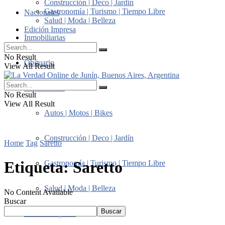
Construcción | Deco | Jardín
Gastronomía | Turismo | Tiempo Libre
Nacionales
Salud | Moda | Belleza
Edición Impresa
Inmobiliarias
No Result
Obituario
View All Result
Suplementos
No Result
View All Result
Autos | Motos | Bikes
Construcción | Deco | Jardín
Home
Tag
Saretto
Etiqueta:
Saretto
Gastronomía | Turismo | Tiempo Libre
Salud | Moda | Belleza
No Content Available
Buscar
Buscar
Edición Impresa