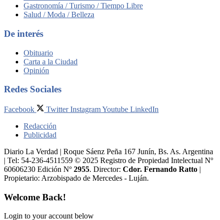
Gastronomía / Turismo / Tiempo Libre
Salud / Moda / Belleza
De interés
Obituario
Carta a la Ciudad
Opinión
Redes Sociales
Facebook
Twitter
Instagram
Youtube
LinkedIn
Redacción
Publicidad
Diario La Verdad | Roque Sáenz Peña 167 Junín, Bs. As. Argentina
| Tel: 54-236-4511559 © 2025 Registro de Propiedad Intelectual Nº
60606230 Edición Nº
2955
. Director:​
Cdor. Fernando Ratto
|
Propietario:​ Arzobispado de Mercedes - Luján.
Welcome Back!
Login to your account below