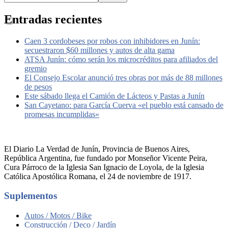
Entradas recientes
Caen 3 cordobeses por robos con inhibidores en Junín:
secuestraron $60 millones y autos de alta gama
ATSA Junín: cómo serán los microcréditos para afiliados del
gremio
El Consejo Escolar anunció tres obras por más de 88 millones
de pesos
Este sábado llega el Camión de Lácteos y Pastas a Junín
San Cayetano: para García Cuerva «el pueblo está cansado de
promesas incumplidas»
El Diario La Verdad de Junín, Provincia de Buenos Aires,
República Argentina, fue fundado por Monseñor Vicente Peira,
Cura Párroco de la Iglesia San Ignacio de Loyola, de la Iglesia
Católica Apostólica Romana, el 24 de noviembre de 1917.
Suplementos
Autos / Motos / Bike
Construcción / Deco / Jardín