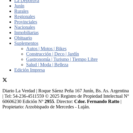
La Deportiva
Junín
Rurales
Regionales
Provinciales
Nacionales
Inmobiliarias
Obituario
Suplementos
Autos | Motos | Bikes
Construcción | Deco | Jardín
Gastronomía | Turismo | Tiempo Libre
Salud | Moda | Belleza
Edición Impresa
Diario La Verdad | Roque Sáenz Peña 167 Junín, Bs. As. Argentina
| Tel: 54-236-4511559 © 2025 Registro de Propiedad Intelectual Nº
60606230 Edición Nº
2955
. Director:​
Cdor. Fernando Ratto
|
Propietario:​ Arzobispado de Mercedes - Luján.