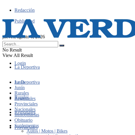
Redacción
Publicidad
jueves, agosto 6, 2026
No Result
View All Result
Login
La Deportiva
Junín
La Deportiva
Junín
Rurales
Rurales
Regionales
Provinciales
Nacionales
Regionales
Inmobiliarias
Obituario
Suplementos
Provinciales
Autos | Motos | Bikes