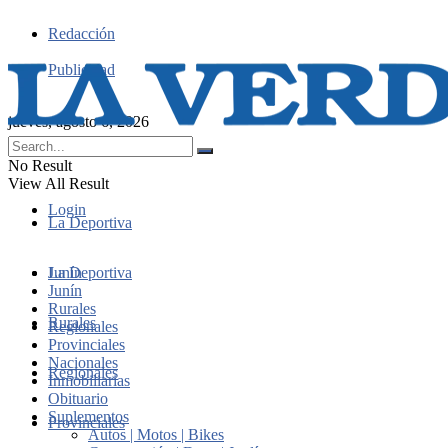
Redacción
Publicidad
jueves, agosto 6, 2026
No Result
View All Result
Login
La Deportiva
Junín
La Deportiva
Junín
Rurales
Rurales
Regionales
Provinciales
Nacionales
Regionales
Inmobiliarias
Obituario
Suplementos
Provinciales
Autos | Motos | Bikes