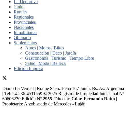
La Deportiva
Junín
Rurales
Regionales
Provinciales
Nacionales
Inmobiliarias
Obituario
Suplementos
Autos | Motos | Bikes
Construcción | Deco | Jardín
Gastronomía | Turismo | Tiempo Libre
Salud | Moda | Belleza
Edición Impresa
Diario La Verdad | Roque Sáenz Peña 167 Junín, Bs. As. Argentina
| Tel: 54-236-4511559 © 2025 Registro de Propiedad Intelectual Nº
60606230 Edición Nº
2955
. Director:​
Cdor. Fernando Ratto
|
Propietario:​ Arzobispado de Mercedes - Luján.