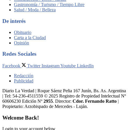
Gastronomía / Turismo / Tiempo Libre
Salud / Moda / Belleza
De interés
Obituario
Carta a la Ciudad
Opinión
Redes Sociales
Facebook
Twitter
Instagram
Youtube
LinkedIn
Redacción
Publicidad
Diario La Verdad | Roque Sáenz Peña 167 Junín, Bs. As. Argentina
| Tel: 54-236-4511559 © 2025 Registro de Propiedad Intelectual Nº
60606230 Edición Nº
2955
. Director:​
Cdor. Fernando Ratto
|
Propietario:​ Arzobispado de Mercedes - Luján.
Welcome Back!
Login to your account below