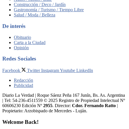
Construcción / Deco / Jardín
Gastronomía / Turismo / Tiempo Libre
Salud / Moda / Belleza
De interés
Obituario
Carta a la Ciudad
Opinión
Redes Sociales
Facebook
Twitter
Instagram
Youtube
LinkedIn
Redacción
Publicidad
Diario La Verdad | Roque Sáenz Peña 167 Junín, Bs. As. Argentina
| Tel: 54-236-4511559 © 2025 Registro de Propiedad Intelectual Nº
60606230 Edición Nº
2955
. Director:​
Cdor. Fernando Ratto
|
Propietario:​ Arzobispado de Mercedes - Luján.
Welcome Back!