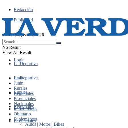
Redacción
Publicidad
viernes, agosto 7, 2026
No Result
View All Result
Login
La Deportiva
Junín
La Deportiva
Junín
Rurales
Rurales
Regionales
Provinciales
Nacionales
Regionales
Inmobiliarias
Obituario
Suplementos
Provinciales
Autos | Motos | Bikes