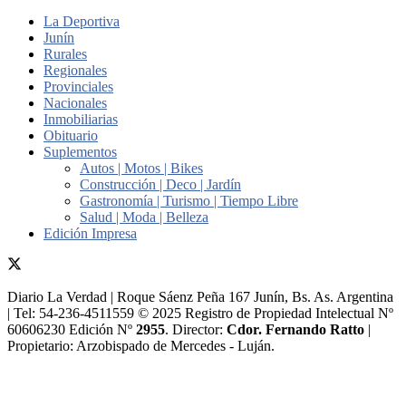
La Deportiva
Junín
Rurales
Regionales
Provinciales
Nacionales
Inmobiliarias
Obituario
Suplementos
Autos | Motos | Bikes
Construcción | Deco | Jardín
Gastronomía | Turismo | Tiempo Libre
Salud | Moda | Belleza
Edición Impresa
Diario La Verdad | Roque Sáenz Peña 167 Junín, Bs. As. Argentina
| Tel: 54-236-4511559 © 2025 Registro de Propiedad Intelectual Nº
60606230 Edición Nº
2955
. Director:​
Cdor. Fernando Ratto
|
Propietario:​ Arzobispado de Mercedes - Luján.