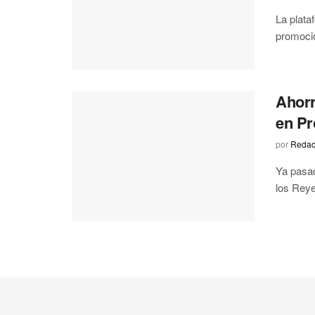
La plata
promoció
Ahorr
en Pr
por
Redac
Ya pasad
los Reye