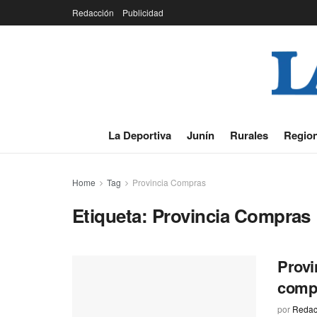
Redacción
Publicidad
La Deportiva
Junín
Rurales
Region
Home
Tag
Provincia Compras
Etiqueta:
Provincia Compras
Provi
compr
por
Redac