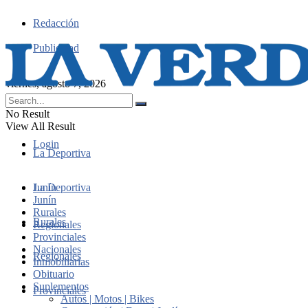
Redacción
Publicidad
viernes, agosto 7, 2026
No Result
View All Result
Login
La Deportiva
Junín
La Deportiva
Junín
Rurales
Rurales
Regionales
Provinciales
Nacionales
Regionales
Inmobiliarias
Obituario
Suplementos
Provinciales
Autos | Motos | Bikes