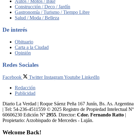
Autos / Motos / Bike
Construcción / Deco / Jardín
Gastronomía / Turismo / Tiempo Libre
Salud / Moda / Belleza
De interés
Obituario
Carta a la Ciudad
Opinión
Redes Sociales
Facebook
Twitter
Instagram
Youtube
LinkedIn
Redacción
Publicidad
Diario La Verdad | Roque Sáenz Peña 167 Junín, Bs. As. Argentina
| Tel: 54-236-4511559 © 2025 Registro de Propiedad Intelectual Nº
60606230 Edición Nº
2955
. Director:​
Cdor. Fernando Ratto
|
Propietario:​ Arzobispado de Mercedes - Luján.
Welcome Back!