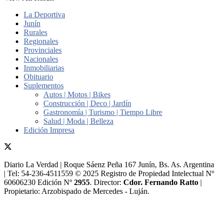
La Deportiva
Junín
Rurales
Regionales
Provinciales
Nacionales
Inmobiliarias
Obituario
Suplementos
Autos | Motos | Bikes
Construcción | Deco | Jardín
Gastronomía | Turismo | Tiempo Libre
Salud | Moda | Belleza
Edición Impresa
Diario La Verdad | Roque Sáenz Peña 167 Junín, Bs. As. Argentina
| Tel: 54-236-4511559 © 2025 Registro de Propiedad Intelectual Nº
60606230 Edición Nº
2955
. Director:​
Cdor. Fernando Ratto
|
Propietario:​ Arzobispado de Mercedes - Luján.