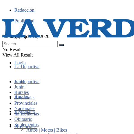
Redacción
Publicidad
domingo, agosto 9, 2026
No Result
View All Result
Login
La Deportiva
Junín
La Deportiva
Junín
Rurales
Rurales
Regionales
Provinciales
Nacionales
Regionales
Inmobiliarias
Obituario
Suplementos
Provinciales
Autos | Motos | Bikes