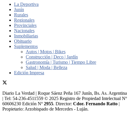
La Deportiva
Junín
Rurales
Regionales
Provinciales
Nacionales
Inmobiliarias
Obituario
Suplementos
Autos | Motos | Bikes
Construcción | Deco | Jardín
Gastronomía | Turismo | Tiempo Libre
Salud | Moda | Belleza
Edición Impresa
Diario La Verdad | Roque Sáenz Peña 167 Junín, Bs. As. Argentina
| Tel: 54-236-4511559 © 2025 Registro de Propiedad Intelectual Nº
60606230 Edición Nº
2955
. Director:​
Cdor. Fernando Ratto
|
Propietario:​ Arzobispado de Mercedes - Luján.