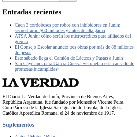
Entradas recientes
Caen 3 cordobeses por robos con inhibidores en Junín:
secuestraron $60 millones y autos de alta gama
ATSA Junín: cómo serán los microcréditos para afiliados del
gremio
El Consejo Escolar anunció tres obras por más de 88 millones
de pesos
Este sábado llega el Camión de Lácteos y Pastas a Junín
San Cayetano: para García Cuerva «el pueblo está cansado de
promesas incumplidas»
El Diario La Verdad de Junín, Provincia de Buenos Aires,
República Argentina, fue fundado por Monseñor Vicente Peira,
Cura Párroco de la Iglesia San Ignacio de Loyola, de la Iglesia
Católica Apostólica Romana, el 24 de noviembre de 1917.
Suplementos
Autos / Motos / Bike