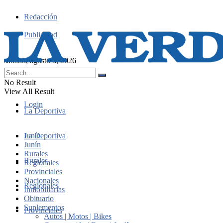
Redacción
Publicidad
sábado, agosto 8, 2026
No Result
View All Result
Login
La Deportiva
Junín
La Deportiva
Junín
Rurales
Rurales
Regionales
Provinciales
Nacionales
Regionales
Inmobiliarias
Obituario
Suplementos
Provinciales
Autos | Motos | Bikes