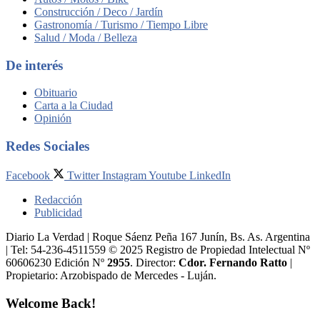
Construcción / Deco / Jardín
Gastronomía / Turismo / Tiempo Libre
Salud / Moda / Belleza
De interés
Obituario
Carta a la Ciudad
Opinión
Redes Sociales
Facebook
Twitter
Instagram
Youtube
LinkedIn
Redacción
Publicidad
Diario La Verdad | Roque Sáenz Peña 167 Junín, Bs. As. Argentina
| Tel: 54-236-4511559 © 2025 Registro de Propiedad Intelectual Nº
60606230 Edición Nº
2955
. Director:​
Cdor. Fernando Ratto
|
Propietario:​ Arzobispado de Mercedes - Luján.
Welcome Back!