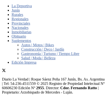
La Deportiva
Junín
Rurales
Regionales
Provinciales
Nacionales
Inmobiliarias
Obituario
Suplementos
Autos | Motos | Bikes
Construcción | Deco | Jardín
Gastronomía | Turismo | Tiempo Libre
Salud | Moda | Belleza
Edición Impresa
Diario La Verdad | Roque Sáenz Peña 167 Junín, Bs. As. Argentina
| Tel: 54-236-4511559 © 2025 Registro de Propiedad Intelectual Nº
60606230 Edición Nº
2955
. Director:​
Cdor. Fernando Ratto
|
Propietario:​ Arzobispado de Mercedes - Luján.