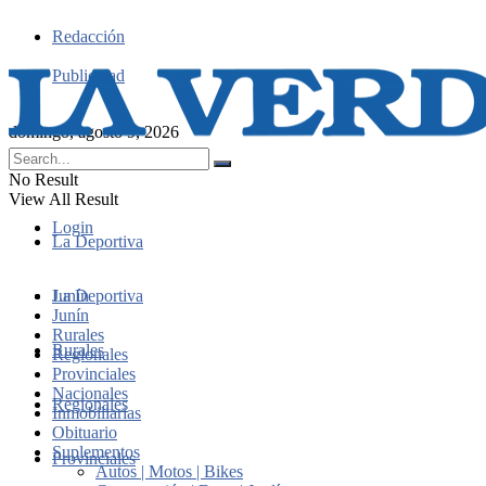
Redacción
Publicidad
domingo, agosto 9, 2026
No Result
View All Result
Login
La Deportiva
Junín
La Deportiva
Junín
Rurales
Rurales
Regionales
Provinciales
Nacionales
Regionales
Inmobiliarias
Obituario
Suplementos
Provinciales
Autos | Motos | Bikes