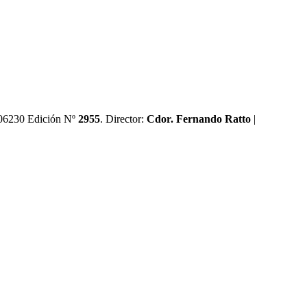
0606230 Edición Nº
2955
. Director:​
Cdor. Fernando Ratto
|