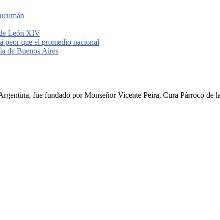
 Tucumán
a de León XIV
tá peor que el promedio nacional
cia de Buenos Aires
rgentina, fue fundado por Monseñor Vicente Peira, Cura Párroco de la I