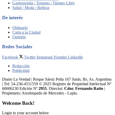
Gastronomía / Turismo / Tiempo Libre
Salud / Moda / Belleza
De interés
Obituario
Carta a la Ciudad
Opinión
Redes Sociales
Facebook
Twitter
Instagram
Youtube
LinkedIn
Redacción
Publicidad
Diario La Verdad | Roque Sáenz Peña 167 Junín, Bs. As. Argentina
| Tel: 54-236-4511559 © 2025 Registro de Propiedad Intelectual Nº
60606230 Edición Nº
2955
. Director:​
Cdor. Fernando Ratto
|
Propietario:​ Arzobispado de Mercedes - Luján.
Welcome Back!
Login to your account below