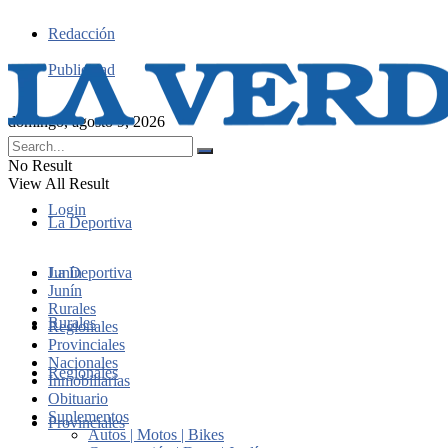
Redacción
Publicidad
domingo, agosto 9, 2026
No Result
View All Result
Login
La Deportiva
Junín
La Deportiva
Junín
Rurales
Rurales
Regionales
Provinciales
Nacionales
Regionales
Inmobiliarias
Obituario
Suplementos
Provinciales
Autos | Motos | Bikes