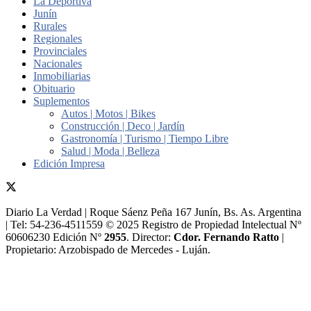
La Deportiva
Junín
Rurales
Regionales
Provinciales
Nacionales
Inmobiliarias
Obituario
Suplementos
Autos | Motos | Bikes
Construcción | Deco | Jardín
Gastronomía | Turismo | Tiempo Libre
Salud | Moda | Belleza
Edición Impresa
Diario La Verdad | Roque Sáenz Peña 167 Junín, Bs. As. Argentina
| Tel: 54-236-4511559 © 2025 Registro de Propiedad Intelectual Nº
60606230 Edición Nº
2955
. Director:​
Cdor. Fernando Ratto
|
Propietario:​ Arzobispado de Mercedes - Luján.