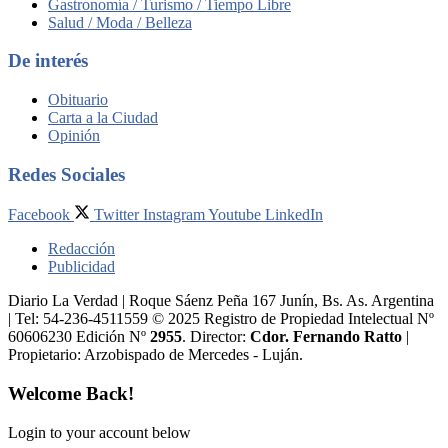
Gastronomía / Turismo / Tiempo Libre
Salud / Moda / Belleza
De interés
Obituario
Carta a la Ciudad
Opinión
Redes Sociales
Facebook
Twitter
Instagram
Youtube
LinkedIn
Redacción
Publicidad
Diario La Verdad | Roque Sáenz Peña 167 Junín, Bs. As. Argentina
| Tel: 54-236-4511559 © 2025 Registro de Propiedad Intelectual Nº
60606230 Edición Nº
2955
. Director:​
Cdor. Fernando Ratto
|
Propietario:​ Arzobispado de Mercedes - Luján.
Welcome Back!
Login to your account below