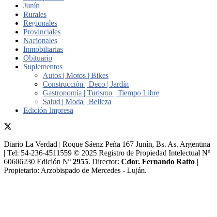
Junín
Rurales
Regionales
Provinciales
Nacionales
Inmobiliarias
Obituario
Suplementos
Autos | Motos | Bikes
Construcción | Deco | Jardín
Gastronomía | Turismo | Tiempo Libre
Salud | Moda | Belleza
Edición Impresa
Diario La Verdad | Roque Sáenz Peña 167 Junín, Bs. As. Argentina
| Tel: 54-236-4511559 © 2025 Registro de Propiedad Intelectual Nº
60606230 Edición Nº
2955
. Director:​
Cdor. Fernando Ratto
|
Propietario:​ Arzobispado de Mercedes - Luján.