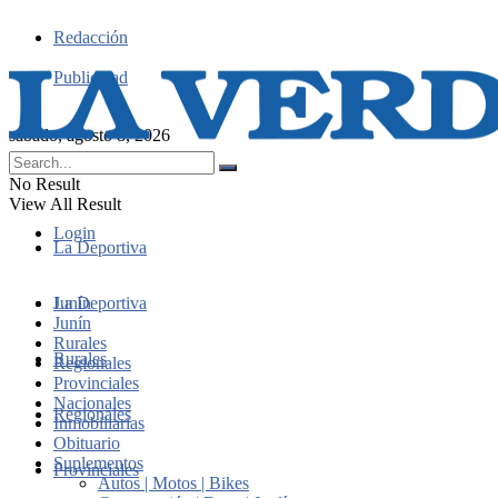
Redacción
Publicidad
sábado, agosto 8, 2026
No Result
View All Result
Login
La Deportiva
Junín
La Deportiva
Junín
Rurales
Rurales
Regionales
Provinciales
Nacionales
Regionales
Inmobiliarias
Obituario
Suplementos
Provinciales
Autos | Motos | Bikes