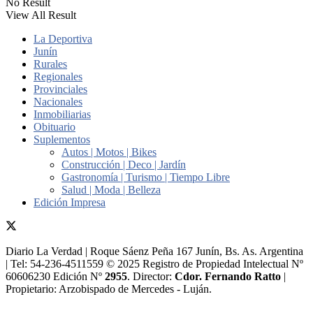
No Result
View All Result
La Deportiva
Junín
Rurales
Regionales
Provinciales
Nacionales
Inmobiliarias
Obituario
Suplementos
Autos | Motos | Bikes
Construcción | Deco | Jardín
Gastronomía | Turismo | Tiempo Libre
Salud | Moda | Belleza
Edición Impresa
Diario La Verdad | Roque Sáenz Peña 167 Junín, Bs. As. Argentina
| Tel: 54-236-4511559 © 2025 Registro de Propiedad Intelectual Nº
60606230 Edición Nº
2955
. Director:​
Cdor. Fernando Ratto
|
Propietario:​ Arzobispado de Mercedes - Luján.