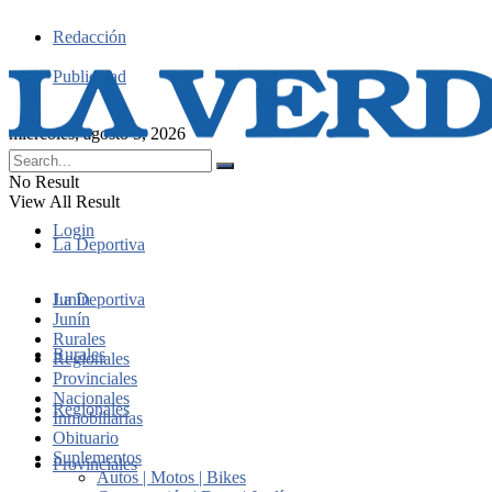
Redacción
Publicidad
miércoles, agosto 5, 2026
No Result
View All Result
Login
La Deportiva
Junín
La Deportiva
Junín
Rurales
Rurales
Regionales
Provinciales
Nacionales
Regionales
Inmobiliarias
Obituario
Suplementos
Provinciales
Autos | Motos | Bikes