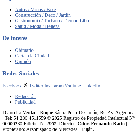
Autos / Motos / Bike
Construcción / Deco / Jardín
Gastronomía / Turismo / Tiempo Libre
Salud / Moda / Belleza
De interés
Obituario
Carta a la Ciudad
Opinión
Redes Sociales
Facebook
Twitter
Instagram
Youtube
LinkedIn
Redacción
Publicidad
Diario La Verdad | Roque Sáenz Peña 167 Junín, Bs. As. Argentina
| Tel: 54-236-4511559 © 2025 Registro de Propiedad Intelectual Nº
60606230 Edición Nº
2955
. Director:​
Cdor. Fernando Ratto
|
Propietario:​ Arzobispado de Mercedes - Luján.