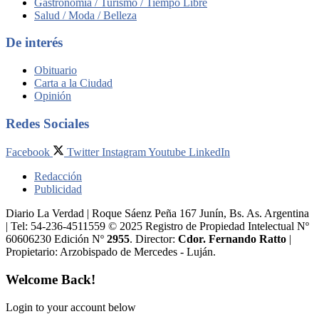
Gastronomía / Turismo / Tiempo Libre
Salud / Moda / Belleza
De interés
Obituario
Carta a la Ciudad
Opinión
Redes Sociales
Facebook
Twitter
Instagram
Youtube
LinkedIn
Redacción
Publicidad
Diario La Verdad | Roque Sáenz Peña 167 Junín, Bs. As. Argentina
| Tel: 54-236-4511559 © 2025 Registro de Propiedad Intelectual Nº
60606230 Edición Nº
2955
. Director:​
Cdor. Fernando Ratto
|
Propietario:​ Arzobispado de Mercedes - Luján.
Welcome Back!
Login to your account below