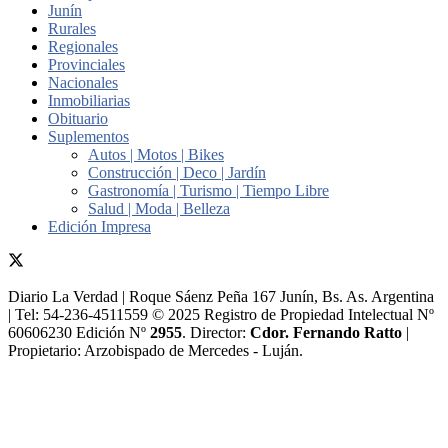
Junín
Rurales
Regionales
Provinciales
Nacionales
Inmobiliarias
Obituario
Suplementos
Autos | Motos | Bikes
Construcción | Deco | Jardín
Gastronomía | Turismo | Tiempo Libre
Salud | Moda | Belleza
Edición Impresa
Diario La Verdad | Roque Sáenz Peña 167 Junín, Bs. As. Argentina
| Tel: 54-236-4511559 © 2025 Registro de Propiedad Intelectual Nº
60606230 Edición Nº
2955
. Director:​
Cdor. Fernando Ratto
|
Propietario:​ Arzobispado de Mercedes - Luján.