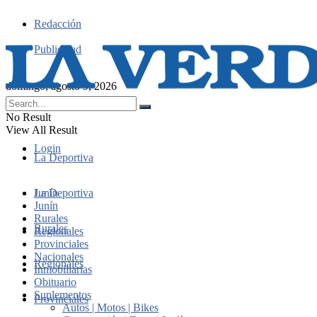
Redacción
Publicidad
domingo, agosto 9, 2026
No Result
View All Result
Login
La Deportiva
Junín
La Deportiva
Junín
Rurales
Rurales
Regionales
Provinciales
Nacionales
Regionales
Inmobiliarias
Obituario
Suplementos
Provinciales
Autos | Motos | Bikes