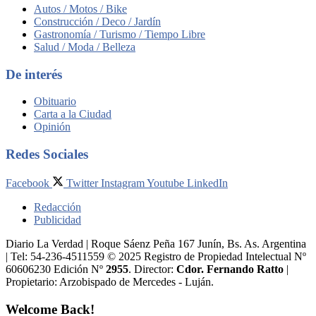
Autos / Motos / Bike
Construcción / Deco / Jardín
Gastronomía / Turismo / Tiempo Libre
Salud / Moda / Belleza
De interés
Obituario
Carta a la Ciudad
Opinión
Redes Sociales
Facebook
Twitter
Instagram
Youtube
LinkedIn
Redacción
Publicidad
Diario La Verdad | Roque Sáenz Peña 167 Junín, Bs. As. Argentina
| Tel: 54-236-4511559 © 2025 Registro de Propiedad Intelectual Nº
60606230 Edición Nº
2955
. Director:​
Cdor. Fernando Ratto
|
Propietario:​ Arzobispado de Mercedes - Luján.
Welcome Back!