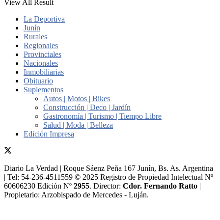
View All Result
La Deportiva
Junín
Rurales
Regionales
Provinciales
Nacionales
Inmobiliarias
Obituario
Suplementos
Autos | Motos | Bikes
Construcción | Deco | Jardín
Gastronomía | Turismo | Tiempo Libre
Salud | Moda | Belleza
Edición Impresa
Diario La Verdad | Roque Sáenz Peña 167 Junín, Bs. As. Argentina
| Tel: 54-236-4511559 © 2025 Registro de Propiedad Intelectual Nº
60606230 Edición Nº
2955
. Director:​
Cdor. Fernando Ratto
|
Propietario:​ Arzobispado de Mercedes - Luján.