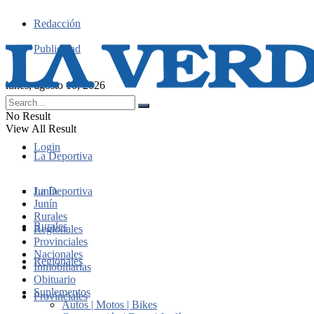
Redacción
Publicidad
lunes, agosto 10, 2026
No Result
View All Result
Login
La Deportiva
Junín
La Deportiva
Junín
Rurales
Rurales
Regionales
Provinciales
Nacionales
Regionales
Inmobiliarias
Obituario
Suplementos
Provinciales
Autos | Motos | Bikes