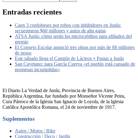
Entradas recientes
Caen 3 cordobeses por robos con inhibidores en Junín:
secuestraron $60 millones y autos de alta gama
ATSA Junín: cómo serán los microcréditos para afiliados del
gremio
El Consejo Escolar anunció tres obras por más de 88 millones
de pesos
Este sábado llega el Camión de Lácteos y Pastas a Junín
San Cayetano: para García Cuerva «el pueblo está cansado de
promesas incumplidas»
El Diario La Verdad de Junín, Provincia de Buenos Aires,
República Argentina, fue fundado por Monseñor Vicente Peira,
Cura Párroco de la Iglesia San Ignacio de Loyola, de la Iglesia
Católica Apostólica Romana, el 24 de noviembre de 1917.
Suplementos
Autos / Motos / Bike
Construcción / Deco / Jardín