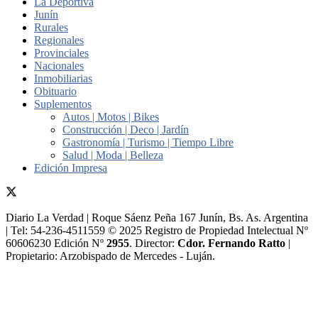
La Deportiva
Junín
Rurales
Regionales
Provinciales
Nacionales
Inmobiliarias
Obituario
Suplementos
Autos | Motos | Bikes
Construcción | Deco | Jardín
Gastronomía | Turismo | Tiempo Libre
Salud | Moda | Belleza
Edición Impresa
Diario La Verdad | Roque Sáenz Peña 167 Junín, Bs. As. Argentina
| Tel: 54-236-4511559 © 2025 Registro de Propiedad Intelectual Nº
60606230 Edición Nº
2955
. Director:​
Cdor. Fernando Ratto
|
Propietario:​ Arzobispado de Mercedes - Luján.