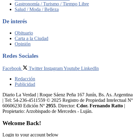
Gastronomía / Turismo / Tiempo Libre
Salud / Moda / Belleza
De interés
Obituario
Carta a la Ciudad
Opinión
Redes Sociales
Facebook
Twitter
Instagram
Youtube
LinkedIn
Redacción
Publicidad
Diario La Verdad | Roque Sáenz Peña 167 Junín, Bs. As. Argentina
| Tel: 54-236-4511559 © 2025 Registro de Propiedad Intelectual Nº
60606230 Edición Nº
2955
. Director:​
Cdor. Fernando Ratto
|
Propietario:​ Arzobispado de Mercedes - Luján.
Welcome Back!
Login to your account below