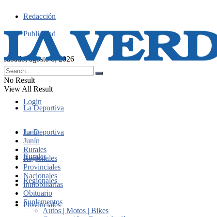
Redacción
Publicidad
sábado, agosto 8, 2026
No Result
View All Result
Login
La Deportiva
Junín
La Deportiva
Junín
Rurales
Rurales
Regionales
Provinciales
Nacionales
Regionales
Inmobiliarias
Obituario
Suplementos
Provinciales
Autos | Motos | Bikes