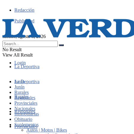
Redacción
Publicidad
sábado, agosto 8, 2026
No Result
View All Result
Login
La Deportiva
Junín
La Deportiva
Junín
Rurales
Rurales
Regionales
Provinciales
Nacionales
Regionales
Inmobiliarias
Obituario
Suplementos
Provinciales
Autos | Motos | Bikes