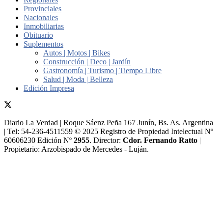
Provinciales
Nacionales
Inmobiliarias
Obituario
Suplementos
Autos | Motos | Bikes
Construcción | Deco | Jardín
Gastronomía | Turismo | Tiempo Libre
Salud | Moda | Belleza
Edición Impresa
Diario La Verdad | Roque Sáenz Peña 167 Junín, Bs. As. Argentina
| Tel: 54-236-4511559 © 2025 Registro de Propiedad Intelectual Nº
60606230 Edición Nº
2955
. Director:​
Cdor. Fernando Ratto
|
Propietario:​ Arzobispado de Mercedes - Luján.