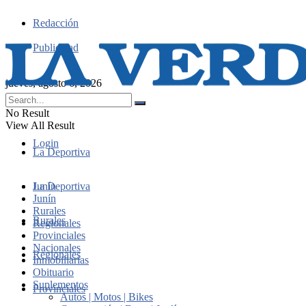
Redacción
Publicidad
jueves, agosto 6, 2026
No Result
View All Result
Login
La Deportiva
Junín
La Deportiva
Junín
Rurales
Rurales
Regionales
Provinciales
Nacionales
Regionales
Inmobiliarias
Obituario
Suplementos
Provinciales
Autos | Motos | Bikes