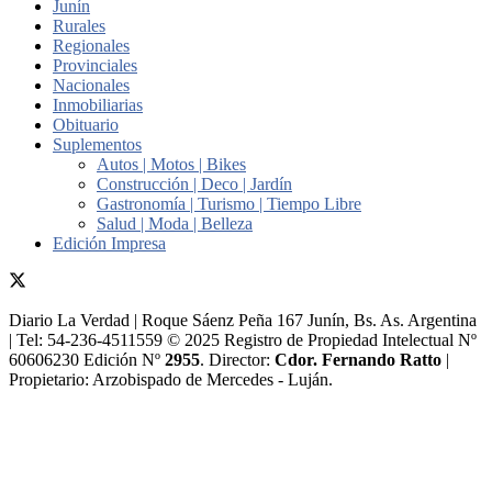
Junín
Rurales
Regionales
Provinciales
Nacionales
Inmobiliarias
Obituario
Suplementos
Autos | Motos | Bikes
Construcción | Deco | Jardín
Gastronomía | Turismo | Tiempo Libre
Salud | Moda | Belleza
Edición Impresa
Diario La Verdad | Roque Sáenz Peña 167 Junín, Bs. As. Argentina
| Tel: 54-236-4511559 © 2025 Registro de Propiedad Intelectual Nº
60606230 Edición Nº
2955
. Director:​
Cdor. Fernando Ratto
|
Propietario:​ Arzobispado de Mercedes - Luján.