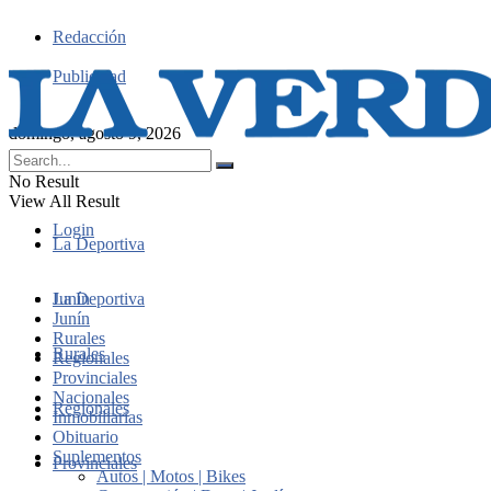
Redacción
Publicidad
domingo, agosto 9, 2026
No Result
View All Result
Login
La Deportiva
Junín
La Deportiva
Junín
Rurales
Rurales
Regionales
Provinciales
Nacionales
Regionales
Inmobiliarias
Obituario
Suplementos
Provinciales
Autos | Motos | Bikes