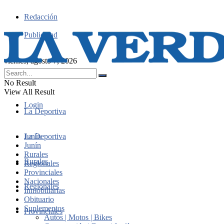
Redacción
Publicidad
viernes, agosto 7, 2026
No Result
View All Result
Login
La Deportiva
Junín
La Deportiva
Junín
Rurales
Rurales
Regionales
Provinciales
Nacionales
Regionales
Inmobiliarias
Obituario
Suplementos
Provinciales
Autos | Motos | Bikes