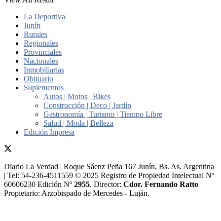
La Deportiva
Junín
Rurales
Regionales
Provinciales
Nacionales
Inmobiliarias
Obituario
Suplementos
Autos | Motos | Bikes
Construcción | Deco | Jardín
Gastronomía | Turismo | Tiempo Libre
Salud | Moda | Belleza
Edición Impresa
Diario La Verdad | Roque Sáenz Peña 167 Junín, Bs. As. Argentina
| Tel: 54-236-4511559 © 2025 Registro de Propiedad Intelectual Nº
60606230 Edición Nº
2955
. Director:​
Cdor. Fernando Ratto
|
Propietario:​ Arzobispado de Mercedes - Luján.