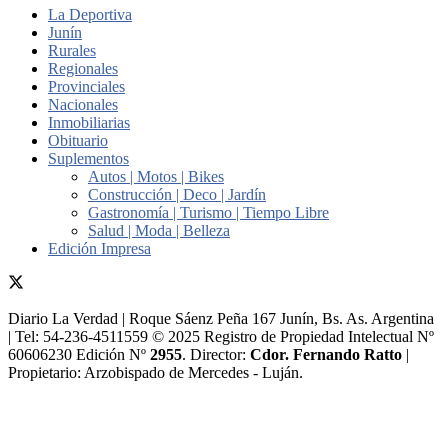
La Deportiva
Junín
Rurales
Regionales
Provinciales
Nacionales
Inmobiliarias
Obituario
Suplementos
Autos | Motos | Bikes
Construcción | Deco | Jardín
Gastronomía | Turismo | Tiempo Libre
Salud | Moda | Belleza
Edición Impresa
Diario La Verdad | Roque Sáenz Peña 167 Junín, Bs. As. Argentina
| Tel: 54-236-4511559 © 2025 Registro de Propiedad Intelectual Nº
60606230 Edición Nº
2955
. Director:​
Cdor. Fernando Ratto
|
Propietario:​ Arzobispado de Mercedes - Luján.