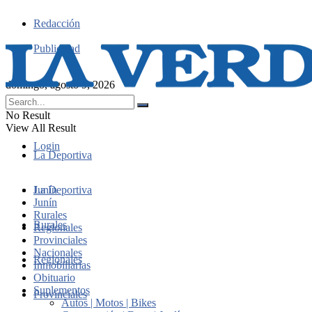
Redacción
Publicidad
domingo, agosto 9, 2026
No Result
View All Result
Login
La Deportiva
Junín
La Deportiva
Junín
Rurales
Rurales
Regionales
Provinciales
Nacionales
Regionales
Inmobiliarias
Obituario
Suplementos
Provinciales
Autos | Motos | Bikes