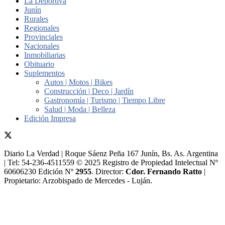
La Deportiva
Junín
Rurales
Regionales
Provinciales
Nacionales
Inmobiliarias
Obituario
Suplementos
Autos | Motos | Bikes
Construcción | Deco | Jardín
Gastronomía | Turismo | Tiempo Libre
Salud | Moda | Belleza
Edición Impresa
Diario La Verdad | Roque Sáenz Peña 167 Junín, Bs. As. Argentina
| Tel: 54-236-4511559 © 2025 Registro de Propiedad Intelectual Nº
60606230 Edición Nº
2955
. Director:​
Cdor. Fernando Ratto
|
Propietario:​ Arzobispado de Mercedes - Luján.