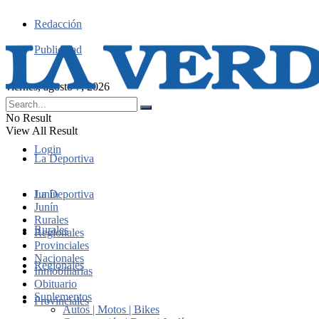
Redacción
Publicidad
viernes, agosto 7, 2026
No Result
View All Result
Login
La Deportiva
Junín
La Deportiva
Junín
Rurales
Rurales
Regionales
Provinciales
Nacionales
Regionales
Inmobiliarias
Obituario
Suplementos
Provinciales
Autos | Motos | Bikes