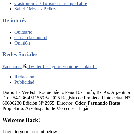
Gastronomía / Turismo / Tiempo Libre
Salud / Moda / Belleza
De interés
Obituario
Carta a la Ciudad
Opinión
Redes Sociales
Facebook
Twitter
Instagram
Youtube
LinkedIn
Redacción
Publicidad
Diario La Verdad | Roque Sáenz Peña 167 Junín, Bs. As. Argentina
| Tel: 54-236-4511559 © 2025 Registro de Propiedad Intelectual Nº
60606230 Edición Nº
2955
. Director:​
Cdor. Fernando Ratto
|
Propietario:​ Arzobispado de Mercedes - Luján.
Welcome Back!
Login to your account below