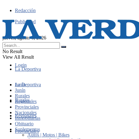
Redacción
Publicidad
jueves, agosto 6, 2026
No Result
View All Result
Login
La Deportiva
Junín
La Deportiva
Junín
Rurales
Rurales
Regionales
Provinciales
Nacionales
Regionales
Inmobiliarias
Obituario
Suplementos
Provinciales
Autos | Motos | Bikes