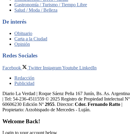
Gastronomía / Turismo / Tiempo Libre
Salud / Moda / Belleza
De interés
Obituario
Carta a la Ciudad
Opinión
Redes Sociales
Facebook
Twitter
Instagram
Youtube
LinkedIn
Redacción
Publicidad
Diario La Verdad | Roque Sáenz Peña 167 Junín, Bs. As. Argentina
| Tel: 54-236-4511559 © 2025 Registro de Propiedad Intelectual Nº
60606230 Edición Nº
2955
. Director:​
Cdor. Fernando Ratto
|
Propietario:​ Arzobispado de Mercedes - Luján.
Welcome Back!
Login to your account below