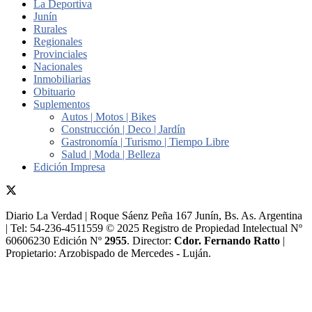
La Deportiva
Junín
Rurales
Regionales
Provinciales
Nacionales
Inmobiliarias
Obituario
Suplementos
Autos | Motos | Bikes
Construcción | Deco | Jardín
Gastronomía | Turismo | Tiempo Libre
Salud | Moda | Belleza
Edición Impresa
Diario La Verdad | Roque Sáenz Peña 167 Junín, Bs. As. Argentina
| Tel: 54-236-4511559 © 2025 Registro de Propiedad Intelectual Nº
60606230 Edición Nº
2955
. Director:​
Cdor. Fernando Ratto
|
Propietario:​ Arzobispado de Mercedes - Luján.