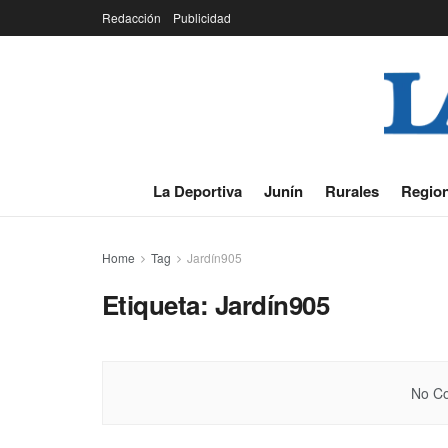
Redacción
Publicidad
La Deportiva
Junín
Rurales
Region
Home
Tag
Jardín905
Etiqueta:
Jardín905
No Co