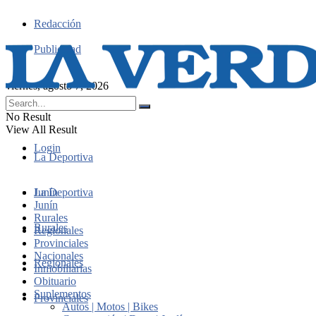
Redacción
Publicidad
viernes, agosto 7, 2026
No Result
View All Result
Login
La Deportiva
Junín
La Deportiva
Junín
Rurales
Rurales
Regionales
Provinciales
Nacionales
Regionales
Inmobiliarias
Obituario
Suplementos
Provinciales
Autos | Motos | Bikes