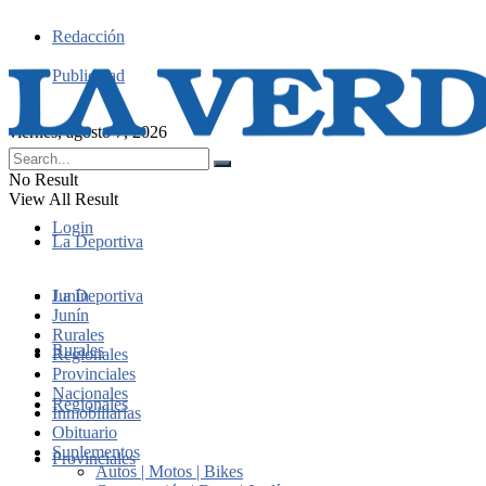
Redacción
Publicidad
viernes, agosto 7, 2026
No Result
View All Result
Login
La Deportiva
Junín
La Deportiva
Junín
Rurales
Rurales
Regionales
Provinciales
Nacionales
Regionales
Inmobiliarias
Obituario
Suplementos
Provinciales
Autos | Motos | Bikes