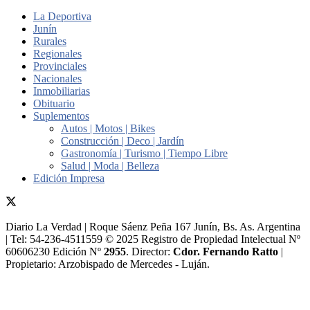
La Deportiva
Junín
Rurales
Regionales
Provinciales
Nacionales
Inmobiliarias
Obituario
Suplementos
Autos | Motos | Bikes
Construcción | Deco | Jardín
Gastronomía | Turismo | Tiempo Libre
Salud | Moda | Belleza
Edición Impresa
Diario La Verdad | Roque Sáenz Peña 167 Junín, Bs. As. Argentina
| Tel: 54-236-4511559 © 2025 Registro de Propiedad Intelectual Nº
60606230 Edición Nº
2955
. Director:​
Cdor. Fernando Ratto
|
Propietario:​ Arzobispado de Mercedes - Luján.