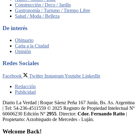
Construcción / Deco / Jardín
Gastronomía / Turismo / Tiempo Libre
Salud / Moda / Belleza
De interés
Obituario
Carta a la Ciudad
Opinión
Redes Sociales
Facebook
Twitter
Instagram
Youtube
LinkedIn
Redacción
Publicidad
Diario La Verdad | Roque Sáenz Peña 167 Junín, Bs. As. Argentina
| Tel: 54-236-4511559 © 2025 Registro de Propiedad Intelectual Nº
60606230 Edición Nº
2955
. Director:​
Cdor. Fernando Ratto
|
Propietario:​ Arzobispado de Mercedes - Luján.
Welcome Back!