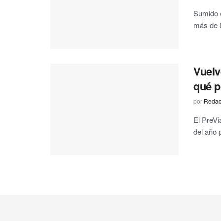
Sumido e
más de 8
Vuelv
qué p
por
Redac
El PreVi
del año 