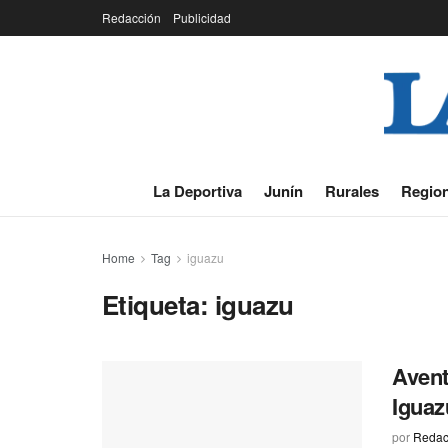
Redacción
Publicidad
La Deportiva
Junín
Rurales
Region
Home
Tag
iguazu
Etiqueta:
iguazu
Avent
Iguaz
por
Redac