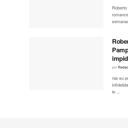
Roberto 
romance 
semanas 
Rober
Pampi
impid
por
Redac
ras su 
infideli
le ...