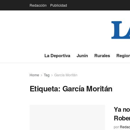
Redacción
Publicidad
La Deportiva
Junín
Rurales
Region
Home
Tag
García Moritán
Etiqueta:
García Moritán
Ya no
Rober
por
Redac