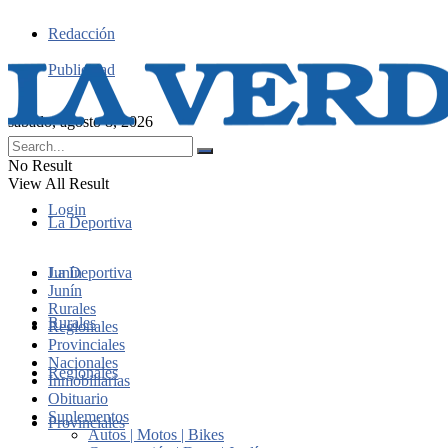
Redacción
Publicidad
sábado, agosto 8, 2026
No Result
View All Result
Login
La Deportiva
Junín
La Deportiva
Junín
Rurales
Rurales
Regionales
Provinciales
Nacionales
Regionales
Inmobiliarias
Obituario
Suplementos
Provinciales
Autos | Motos | Bikes