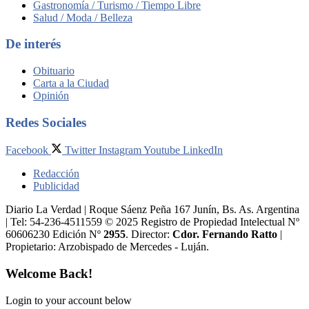
Gastronomía / Turismo / Tiempo Libre
Salud / Moda / Belleza
De interés
Obituario
Carta a la Ciudad
Opinión
Redes Sociales
Facebook
Twitter
Instagram
Youtube
LinkedIn
Redacción
Publicidad
Diario La Verdad | Roque Sáenz Peña 167 Junín, Bs. As. Argentina
| Tel: 54-236-4511559 © 2025 Registro de Propiedad Intelectual Nº
60606230 Edición Nº
2955
. Director:​
Cdor. Fernando Ratto
|
Propietario:​ Arzobispado de Mercedes - Luján.
Welcome Back!
Login to your account below