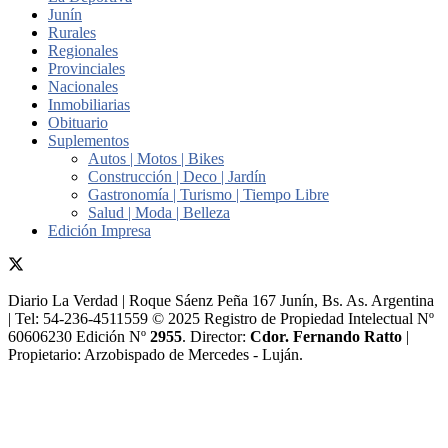
Junín
Rurales
Regionales
Provinciales
Nacionales
Inmobiliarias
Obituario
Suplementos
Autos | Motos | Bikes
Construcción | Deco | Jardín
Gastronomía | Turismo | Tiempo Libre
Salud | Moda | Belleza
Edición Impresa
Diario La Verdad | Roque Sáenz Peña 167 Junín, Bs. As. Argentina
| Tel: 54-236-4511559 © 2025 Registro de Propiedad Intelectual Nº
60606230 Edición Nº
2955
. Director:​
Cdor. Fernando Ratto
|
Propietario:​ Arzobispado de Mercedes - Luján.