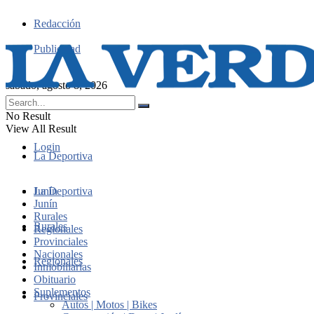
Redacción
Publicidad
sábado, agosto 8, 2026
No Result
View All Result
Login
La Deportiva
Junín
La Deportiva
Junín
Rurales
Rurales
Regionales
Provinciales
Nacionales
Regionales
Inmobiliarias
Obituario
Suplementos
Provinciales
Autos | Motos | Bikes