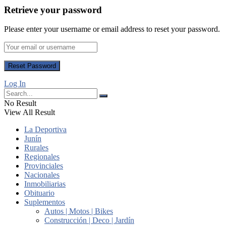
Retrieve your password
Please enter your username or email address to reset your password.
Log In
No Result
View All Result
La Deportiva
Junín
Rurales
Regionales
Provinciales
Nacionales
Inmobiliarias
Obituario
Suplementos
Autos | Motos | Bikes
Construcción | Deco | Jardín