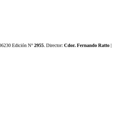
0606230 Edición Nº
2955
. Director:​
Cdor. Fernando Ratto
|