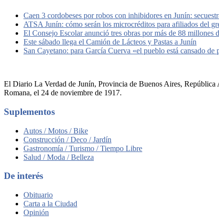
Caen 3 cordobeses por robos con inhibidores en Junín: secuestr
ATSA Junín: cómo serán los microcréditos para afiliados del g
El Consejo Escolar anunció tres obras por más de 88 millones 
Este sábado llega el Camión de Lácteos y Pastas a Junín
San Cayetano: para García Cuerva «el pueblo está cansado de
El Diario La Verdad de Junín, Provincia de Buenos Aires, República A
Romana, el 24 de noviembre de 1917.
Suplementos
Autos / Motos / Bike
Construcción / Deco / Jardín
Gastronomía / Turismo / Tiempo Libre
Salud / Moda / Belleza
De interés
Obituario
Carta a la Ciudad
Opinión