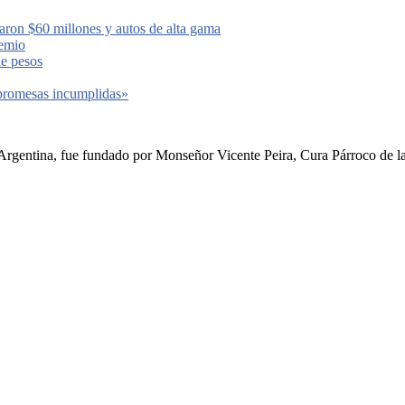
aron $60 millones y autos de alta gama
remio
de pesos
 promesas incumplidas»
rgentina, fue fundado por Monseñor Vicente Peira, Cura Párroco de la I