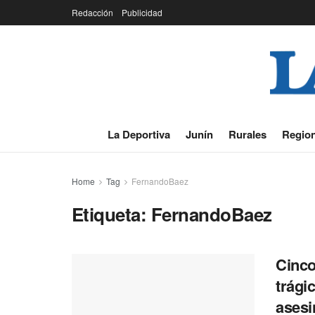
Redacción
Publicidad
La Deportiva
Junín
Rurales
Region
Home
Tag
FernandoBaez
Etiqueta:
FernandoBaez
Cinco
trági
asesi