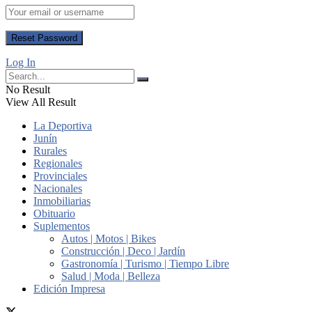
Log In
No Result
View All Result
La Deportiva
Junín
Rurales
Regionales
Provinciales
Nacionales
Inmobiliarias
Obituario
Suplementos
Autos | Motos | Bikes
Construcción | Deco | Jardín
Gastronomía | Turismo | Tiempo Libre
Salud | Moda | Belleza
Edición Impresa