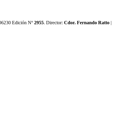
0606230 Edición Nº
2955
. Director:​
Cdor. Fernando Ratto
|