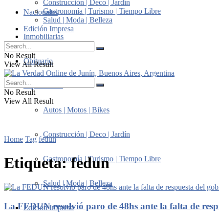
Construcción | Deco | Jardín
Gastronomía | Turismo | Tiempo Libre
Nacionales
Salud | Moda | Belleza
Edición Impresa
Inmobiliarias
No Result
Obituario
View All Result
Suplementos
No Result
View All Result
Autos | Motos | Bikes
Construcción | Deco | Jardín
Home
Tag
fedun
Etiqueta:
fedun
Gastronomía | Turismo | Tiempo Libre
Salud | Moda | Belleza
La FEDUN resolvió paro de 48hs ante la falta de resp
Edición Impresa