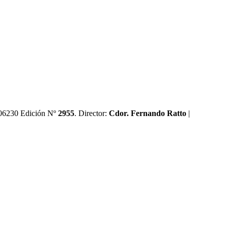
0606230 Edición Nº
2955
. Director:​
Cdor. Fernando Ratto
|