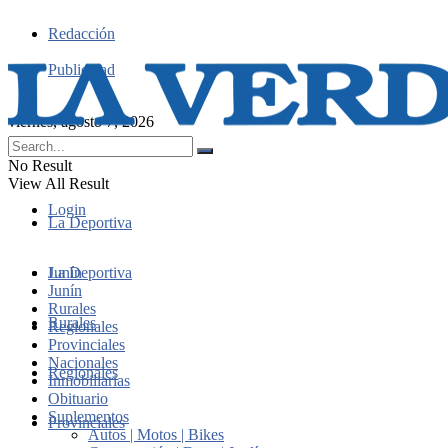
Redacción
Publicidad
viernes, agosto 7, 2026
No Result
View All Result
Login
La Deportiva
Junín
La Deportiva
Junín
Rurales
Rurales
Regionales
Provinciales
Nacionales
Regionales
Inmobiliarias
Obituario
Suplementos
Provinciales
Autos | Motos | Bikes