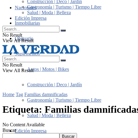
Construcción | Deco | Jardín
Gastronomía | Turismo | Tiempo Libre
Nacionales
Salud | Moda | Belleza
Edición Impresa
Inmobiliarias
No Result
Obituario
View All Result
Suplementos
No Result
Autos | Motos | Bikes
View All Result
Construcción | Deco | Jardín
Home
Tag
Familias damnificadas
Gastronomía | Turismo | Tiempo Libre
Etiqueta:
Familias damnificada
Salud | Moda | Belleza
No Content Available
Buscar
Edición Impresa
Buscar