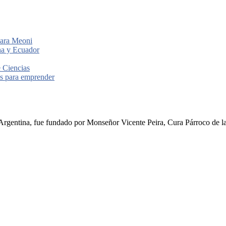
para Meoni
ina y Ecuador
e Ciencias
les para emprender
rgentina, fue fundado por Monseñor Vicente Peira, Cura Párroco de la I