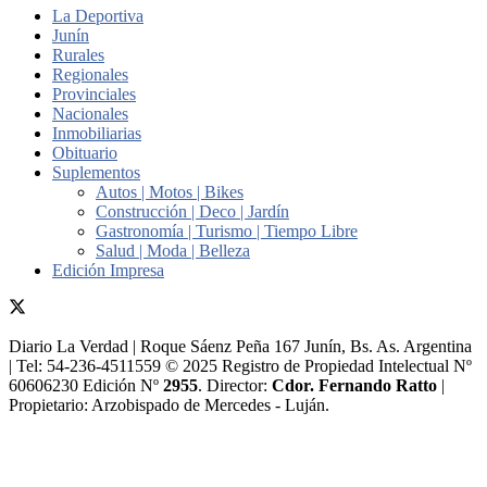
La Deportiva
Junín
Rurales
Regionales
Provinciales
Nacionales
Inmobiliarias
Obituario
Suplementos
Autos | Motos | Bikes
Construcción | Deco | Jardín
Gastronomía | Turismo | Tiempo Libre
Salud | Moda | Belleza
Edición Impresa
Diario La Verdad | Roque Sáenz Peña 167 Junín, Bs. As. Argentina
| Tel: 54-236-4511559 © 2025 Registro de Propiedad Intelectual Nº
60606230 Edición Nº
2955
. Director:​
Cdor. Fernando Ratto
|
Propietario:​ Arzobispado de Mercedes - Luján.