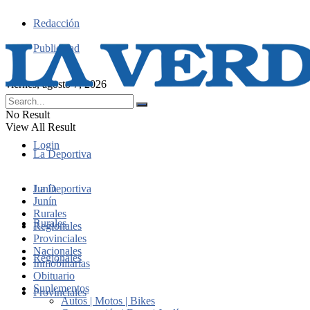
Redacción
Publicidad
viernes, agosto 7, 2026
No Result
View All Result
Login
La Deportiva
Junín
La Deportiva
Junín
Rurales
Rurales
Regionales
Provinciales
Nacionales
Regionales
Inmobiliarias
Obituario
Suplementos
Provinciales
Autos | Motos | Bikes