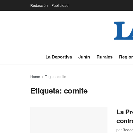
Redacción
Publicidad
La Deportiva
Junín
Rurales
Region
Home
Tag
comite
Etiqueta:
comite
La Pr
contr
por
Redac