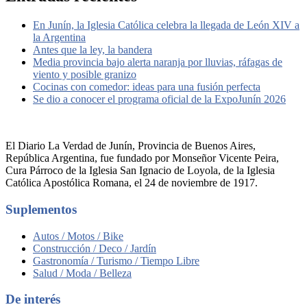
En Junín, la Iglesia Católica celebra la llegada de León XIV a
la Argentina
Antes que la ley, la bandera
Media provincia bajo alerta naranja por lluvias, ráfagas de
viento y posible granizo
Cocinas con comedor: ideas para una fusión perfecta
Se dio a conocer el programa oficial de la ExpoJunín 2026
El Diario La Verdad de Junín, Provincia de Buenos Aires,
República Argentina, fue fundado por Monseñor Vicente Peira,
Cura Párroco de la Iglesia San Ignacio de Loyola, de la Iglesia
Católica Apostólica Romana, el 24 de noviembre de 1917.
Suplementos
Autos / Motos / Bike
Construcción / Deco / Jardín
Gastronomía / Turismo / Tiempo Libre
Salud / Moda / Belleza
De interés