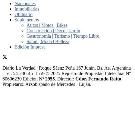
Nacionales
Inmobiliarias
Obituario
Suplementos
Autos | Motos | Bikes
Construcción | Deco | Jardín
Gastronomía | Turismo | Tiempo Libre
Salud | Moda | Belleza
Edición Impresa
Diario La Verdad | Roque Sáenz Peña 167 Junín, Bs. As. Argentina
| Tel: 54-236-4511559 © 2025 Registro de Propiedad Intelectual Nº
60606230 Edición Nº
2955
. Director:​
Cdor. Fernando Ratto
|
Propietario:​ Arzobispado de Mercedes - Luján.