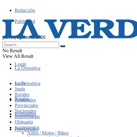
Redacción
Publicidad
jueves, agosto 6, 2026
No Result
View All Result
Login
La Deportiva
Junín
La Deportiva
Junín
Rurales
Rurales
Regionales
Provinciales
Nacionales
Regionales
Inmobiliarias
Obituario
Suplementos
Provinciales
Autos | Motos | Bikes