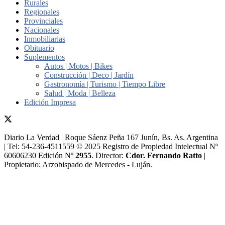
Rurales
Regionales
Provinciales
Nacionales
Inmobiliarias
Obituario
Suplementos
Autos | Motos | Bikes
Construcción | Deco | Jardín
Gastronomía | Turismo | Tiempo Libre
Salud | Moda | Belleza
Edición Impresa
Diario La Verdad | Roque Sáenz Peña 167 Junín, Bs. As. Argentina
| Tel: 54-236-4511559 © 2025 Registro de Propiedad Intelectual Nº
60606230 Edición Nº
2955
. Director:​
Cdor. Fernando Ratto
|
Propietario:​ Arzobispado de Mercedes - Luján.