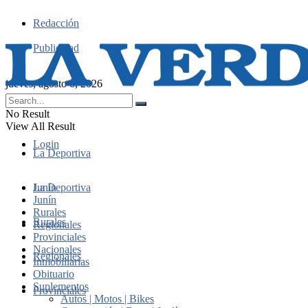
Redacción
Publicidad
jueves, agosto 6, 2026
No Result
View All Result
Login
La Deportiva
Junín
La Deportiva
Junín
Rurales
Rurales
Regionales
Provinciales
Nacionales
Regionales
Inmobiliarias
Obituario
Suplementos
Provinciales
Autos | Motos | Bikes