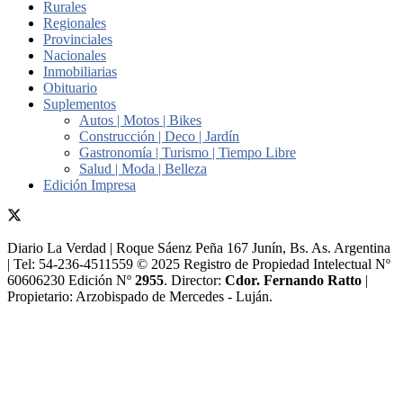
Rurales
Regionales
Provinciales
Nacionales
Inmobiliarias
Obituario
Suplementos
Autos | Motos | Bikes
Construcción | Deco | Jardín
Gastronomía | Turismo | Tiempo Libre
Salud | Moda | Belleza
Edición Impresa
Diario La Verdad | Roque Sáenz Peña 167 Junín, Bs. As. Argentina
| Tel: 54-236-4511559 © 2025 Registro de Propiedad Intelectual Nº
60606230 Edición Nº
2955
. Director:​
Cdor. Fernando Ratto
|
Propietario:​ Arzobispado de Mercedes - Luján.