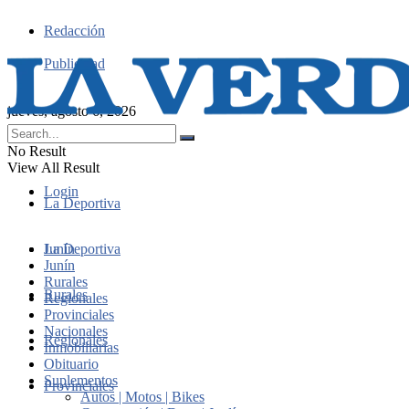
Redacción
Publicidad
jueves, agosto 6, 2026
No Result
View All Result
Login
La Deportiva
Junín
La Deportiva
Junín
Rurales
Rurales
Regionales
Provinciales
Nacionales
Regionales
Inmobiliarias
Obituario
Suplementos
Provinciales
Autos | Motos | Bikes