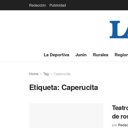
Redacción
Publicidad
La Deportiva
Junín
Rurales
Region
Home
Tag
Caperucita
Etiqueta:
Caperucita
Teatr
de ro
por
Redac