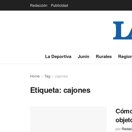
Redacción
Publicidad
La Deportiva
Junín
Rurales
Region
Home
Tag
cajones
Etiqueta:
cajones
Cómo 
objet
por
Redac