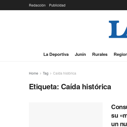
Redacción
Publicidad
La Deportiva
Junín
Rurales
Region
Home
Tag
Caída histórica
Etiqueta:
Caída histórica
Consu
su «m
un nu