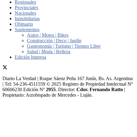
Regionales
Provinciales
Nacionales
Inmobiliarias
Obituario
Suplementos
Autos | Motos | Bikes
Construcción | Deco | Jardín
Gastronomía | Turismo | Tiempo Libre
Salud | Moda | Belleza
Edición Impresa
Diario La Verdad | Roque Sáenz Peña 167 Junín, Bs. As. Argentina
| Tel: 54-236-4511559 © 2025 Registro de Propiedad Intelectual Nº
60606230 Edición Nº
2955
. Director:​
Cdor. Fernando Ratto
|
Propietario:​ Arzobispado de Mercedes - Luján.