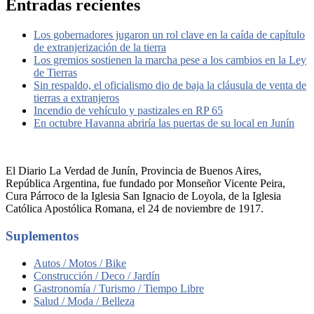
Entradas recientes
Los gobernadores jugaron un rol clave en la caída de capítulo
de extranjerización de la tierra
Los gremios sostienen la marcha pese a los cambios en la Ley
de Tierras
Sin respaldo, el oficialismo dio de baja la cláusula de venta de
tierras a extranjeros
Incendio de vehículo y pastizales en RP 65
En octubre Havanna abriría las puertas de su local en Junín
El Diario La Verdad de Junín, Provincia de Buenos Aires,
República Argentina, fue fundado por Monseñor Vicente Peira,
Cura Párroco de la Iglesia San Ignacio de Loyola, de la Iglesia
Católica Apostólica Romana, el 24 de noviembre de 1917.
Suplementos
Autos / Motos / Bike
Construcción / Deco / Jardín
Gastronomía / Turismo / Tiempo Libre
Salud / Moda / Belleza