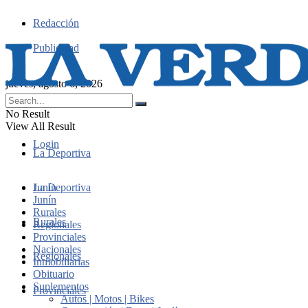
Redacción
Publicidad
jueves, agosto 6, 2026
No Result
View All Result
Login
La Deportiva
Junín
La Deportiva
Junín
Rurales
Rurales
Regionales
Provinciales
Nacionales
Regionales
Inmobiliarias
Obituario
Suplementos
Provinciales
Autos | Motos | Bikes