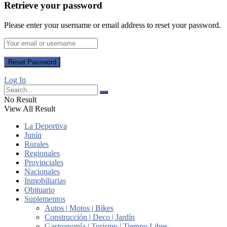
Retrieve your password
Please enter your username or email address to reset your password.
Log In
No Result
View All Result
La Deportiva
Junín
Rurales
Regionales
Provinciales
Nacionales
Inmobiliarias
Obituario
Suplementos
Autos | Motos | Bikes
Construcción | Deco | Jardín
Gastronomía | Turismo | Tiempo Libre