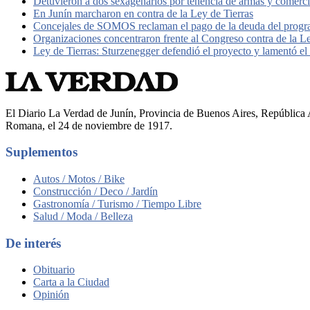
Detuvieron a dos sexagenarios por tenencia de armas y comerc
En Junín marcharon en contra de la Ley de Tierras
Concejales de SOMOS reclaman el pago de la deuda del pro
Organizaciones concentraron frente al Congreso contra de la L
Ley de Tierras: Sturzenegger defendió el proyecto y lamentó el r
El Diario La Verdad de Junín, Provincia de Buenos Aires, República A
Romana, el 24 de noviembre de 1917.
Suplementos
Autos / Motos / Bike
Construcción / Deco / Jardín
Gastronomía / Turismo / Tiempo Libre
Salud / Moda / Belleza
De interés
Obituario
Carta a la Ciudad
Opinión