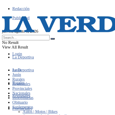
Redacción
Publicidad
jueves, agosto 6, 2026
No Result
View All Result
Login
La Deportiva
Junín
La Deportiva
Junín
Rurales
Rurales
Regionales
Provinciales
Nacionales
Regionales
Inmobiliarias
Obituario
Suplementos
Provinciales
Autos | Motos | Bikes