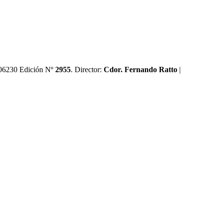
0606230 Edición Nº
2955
. Director:​
Cdor. Fernando Ratto
|