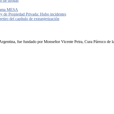
io de drogas
grama MESA
ey de Propiedad Privada: Hubo incidentes
etiro del capítulo de extranjerización
rgentina, fue fundado por Monseñor Vicente Peira, Cura Párroco de la I